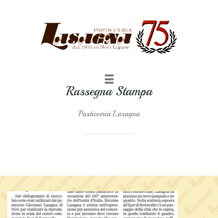
Rassegna Stampa
S
c
Pasticceria Lasagna